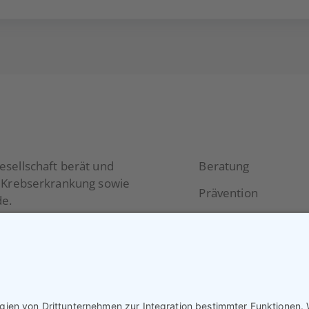
sellschaft berät und
Beratung
r Krebserkrankung sowie
Prävention
e.
Selbsthilfe
rn und Psychologen hilft
Themen und unterstützt
Aktuelles
ungen im Zusammenhang