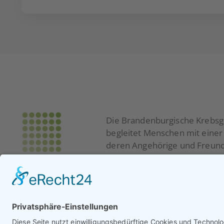
Die Brandenburgische Krebsge
begleitet Menschen mit eine
deren Angehörige und Freund
Unser Team aus Sozialarbeite
Ihnen bei sozialrechtlichen 
bei psychischen Fragestell
mit einer Krebserkrankung.