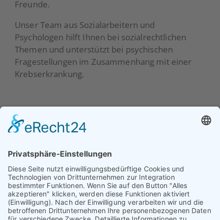
Freunde.
Unser Team aus Sozialarbeitern und
Psychologen hilft Ihnen bei sozialrechtlichen
Themen und unterstützt bei psychischen
Fragestellungen im Zusammenhang mit einer
Krebserkrankung.
Beratung
Über uns
Prävention
Unser Team
Selbsthilfe
Vorstand
Aktuelles
Unterstützer
Mitgliedschaft