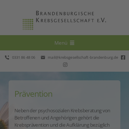
Skip
to
content
Menü
0331 86 48 06
mail@krebsgesellschaft-brandenburg.de
Beratung
Selbsthilfe
Prävention
Prävention
Neben der psychosozialen Krebsberatung von
Veranstaltungen
Betroffenen und Angehörigen gehört die
Krebsprävention und die Aufklärung bezüglich