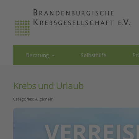
Skip
to
content
Beratung
Selbsthilfe
Pr
Krebs und Urlaub
Categories:
Allgemein