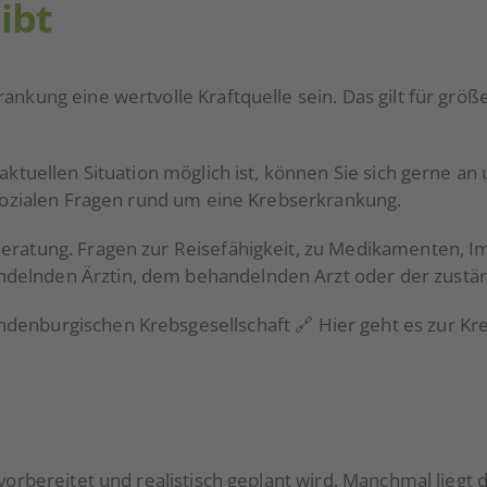
ibt
ankung eine wertvolle Kraftquelle sein. Das gilt für grö
 aktuellen Situation möglich ist, können Sie sich gerne 
hosozialen Fragen rund um eine Krebserkrankung.
 Beratung. Fragen zur Reisefähigkeit, zu Medikamenten,
delnden Ärztin, dem behandelnden Arzt oder der zuständ
ndenburgischen Krebsgesellschaft 🔗
Hier geht es zur Kr
 vorbereitet und realistisch geplant wird. Manchmal lieg