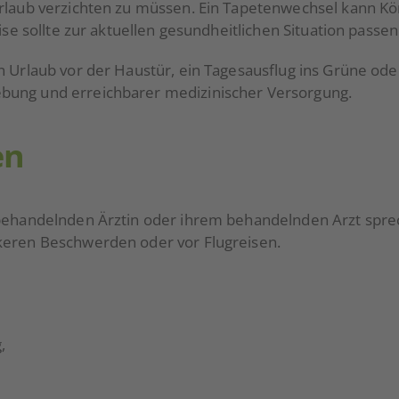
Urlaub verzichten zu müssen. Ein Tapetenwechsel kann K
ise sollte zur aktuellen gesundheitlichen Situation passen
in Urlaub vor der Haustür, ein Tagesausflug ins Grüne o
bung und erreichbarer medizinischer Versorgung.
en
 behandelnden Ärztin oder ihrem behandelnden Arzt sprech
keren Beschwerden oder vor Flugreisen.
,