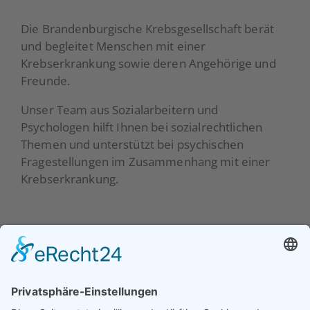
Die Brandenburgische Krebsgesellschaft berät
und begleitet Menschen mit einer
Krebserkrankung sowie deren Angehörige und
Freunde.
Unser Team aus Sozialarbeitern und
Psychologen hilft Ihnen bei sozialrechtlichen
Themen und unterstützt bei psychischen
Fragestellungen im Zusammenhang mit einer
Krebserkrankung.
Beratung
Über uns
Prävention
Unser Team
Selbsthilfe
Vorstand