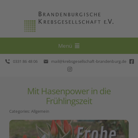
Skip
to
content
Menü
0331 86 48 06
mail@krebsgesellschaft-brandenburg.de
Beratung
Selbsthilfe
Mit Hasenpower in die
Frühlingszeit
Prävention
Categories:
Allgemein
Veranstaltungen