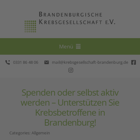
Skip
to
content
Menü
0331 86 48 06
mail@krebsgesellschaft-brandenburg.de
Beratung
Selbsthilfe
Spenden oder selbst aktiv
werden – Unterstützen Sie
Prävention
Krebsbetroffene in
Brandenburg!
Veranstaltungen
Categories:
Allgemein