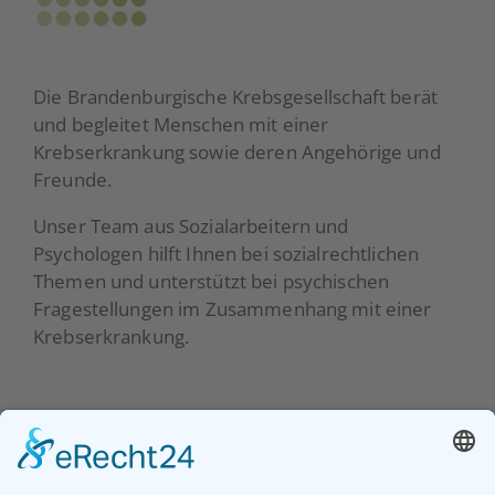
Die Brandenburgische Krebsgesellschaft berät
und begleitet Menschen mit einer
Krebserkrankung sowie deren Angehörige und
Freunde.
Unser Team aus Sozialarbeitern und
Psychologen hilft Ihnen bei sozialrechtlichen
Themen und unterstützt bei psychischen
Fragestellungen im Zusammenhang mit einer
Krebserkrankung.
Beratung
Über uns
Prävention
Unser Team