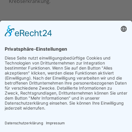
Krebserkrankung.
Beratung
Über uns
Prävention
Unser Team
Selbsthilfe
Vorstand
Aktuelles
Unterstützer
Mitgliedschaft
Kontakt
Impressum
Datenschutzerklärung