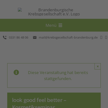
Skip
to
content
Menü
0331 86 48 06
mail@krebsgesellschaft-brandenburg.de
Beratung
Selbsthilfe
×
Prävention
Diese Veranstaltung hat bereits
stattgefunden.
Veranstaltungen
look good feel better –
Über uns
Kosmetikseminar