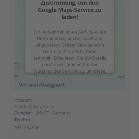
Zustimmung, um den
Google Maps-Service zu
laden!
Wir verwenden einen Service eines
Drittanbieters, um Karteninhalte
einzubetten. Dieser Service kann
Daten zu Ihren Aktivitäten
sammeln. Bitte lesen Sie die Details
durch und stimmen Sie der
Nutzung des Service zu, um diese
Karte anzuzeigen.
Veranstaltungsort
Mehr Informationen
Potsdam
Charlottenstraße 57
Akzeptieren
Potsdam
,
14467
Germany
Telefon
powered by
Usercentrics Consent
Management Platform
&
eRecht24
0331864806